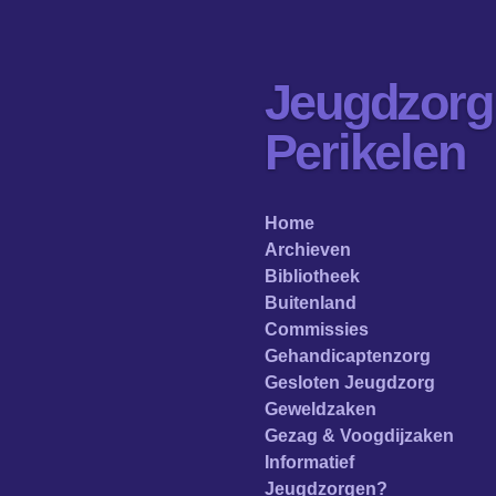
Ga
direct
naar
Jeugdzorg
de
hoofdinhoud
Perikelen
Home
Archieven
Bibliotheek
Buitenland
Commissies
Gehandicaptenzorg
Gesloten Jeugdzorg
Geweldzaken
Gezag & Voogdijzaken
Informatief
Jeugdzorgen?