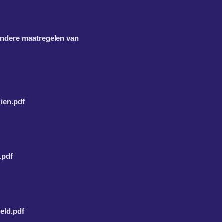
andere maatregelen van
zien.pdf
.pdf
teld.pdf