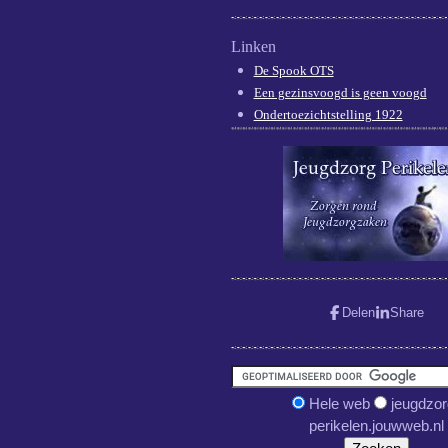
Linken
De Spook OTS
Een gezinsvoogd is geen voogd
Ondertoezichtstelling 1922
Delen
Share
Hele web
jeugdzor
perikelen.jouwweb.nl