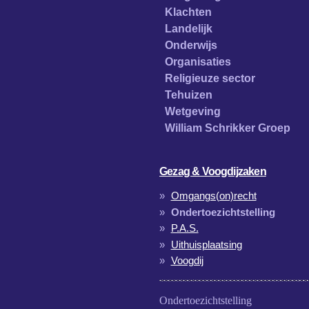
Klachten
Landelijk
Onderwijs
Organisaties
Religieuze sector
Tehuizen
Wetgeving
William Schrikker Groep
Gezag & Voogdijzaken
Omgangs(on)recht
Ondertoezichtstelling
P.A.S.
Uithuisplaatsing
Voogdij
Ondertoezichtstelling