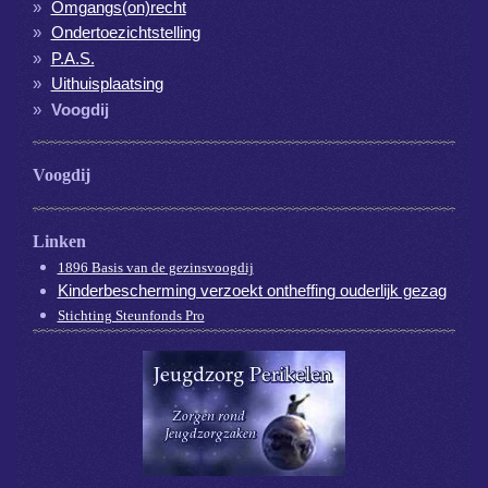
Omgangs(on)recht
Ondertoezichtstelling
P.A.S.
Uithuisplaatsing
Voogdij
Voogdij
Linken
1896 Basis van de gezinsvoogdij
Kinderbescherming verzoekt ontheffing ouderlijk gezag
Stichting Steunfonds Pro