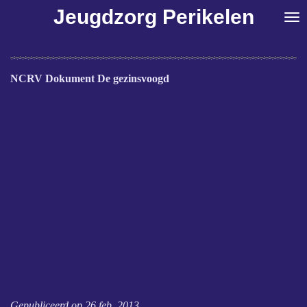
Jeugdzorg Perikelen
Ga
direct
naar
de
hoofdinhoud
NCRV Dokument De gezinsvoogd
Gepubliceerd op
26 feb. 2013