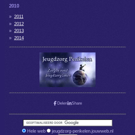
2010
2011
2012
2013
2014
Delen
Share
Hele web
jeugdzorg-perikelen.jouwweb.nl