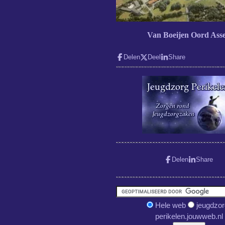
Van Boeijen Oord Ass
Delen
Deel
Share
Delen
Share
Hele web
jeugdzor
perikelen.jouwweb.nl