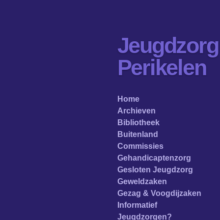
Ga
direct
naar
Jeugdzorg
de
hoofdinhoud
Perikelen
Home
Archieven
Bibliotheek
Buitenland
Commissies
Gehandicaptenzorg
Gesloten Jeugdzorg
Geweldzaken
Gezag & Voogdijzaken
Informatief
Jeugdzorgen?