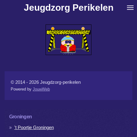
Jeugdzorg Perikelen
Ga
direct
naar
de
hoofdinhoud
© 2014 - 2026 Jeugdzorg-perikelen
Powered by
JouwWeb
Groningen
't Poortje Groningen