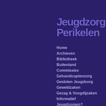
Ga
direct
naar
Jeugdzorg
de
hoofdinhoud
Perikelen
Home
Archieven
Bibliotheek
Buitenland
Commissies
Gehandicaptenzorg
Gesloten Jeugdzorg
Geweldzaken
Gezag & Voogdijzaken
Informatief
Jeugdzorgen?